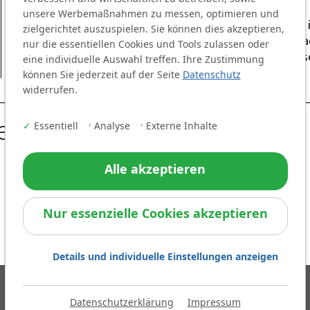
unsere Werbemaßnahmen zu messen, optimieren und
Veranstalter ist die Agentur KONTEXT GmbH mit Sitz i
zielgerichtet auszuspielen. Sie können dies akzeptieren,
unter: https://www.kontext.com/agentur/kontext-aka
nur die essentiellen Cookies und Tools zulassen oder
seminare/einsteigerkurs-facebook-grundlagen-1/ eins
eine individuelle Auswahl treffen. Ihre Zustimmung
können Sie jederzeit auf der Seite
Datenschutz
widerrufen.
eder
✓
Essentiell
•
Analyse
•
Externe Inhalte
Alle akzeptieren
Nur essenzielle Cookies akzeptieren
Details und individuelle Einstellungen anzeigen
Datenschutz
Datenschutzerklärung
Impressum