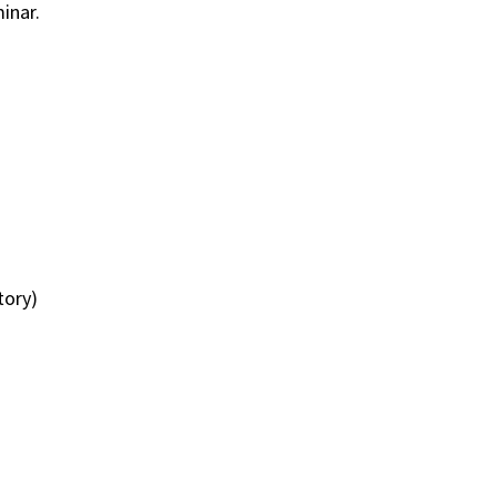
inar.
tory)