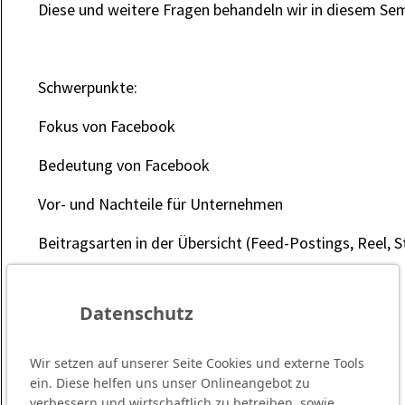
Diese und weitere Fragen behandeln wir in diesem Sem
Schwerpunkte:
Fokus von Facebook
Bedeutung von Facebook
Vor- und Nachteile für Unternehmen
Beitragsarten in der Übersicht (Feed-Postings, Reel, S
Seite anlegen
Datenschutz
Grundlagen des Creator Studios
Content Creation
Wir setzen auf unserer Seite Cookies und externe Tools
ein. Diese helfen uns unser Onlineangebot zu
verbessern und wirtschaftlich zu betreiben, sowie