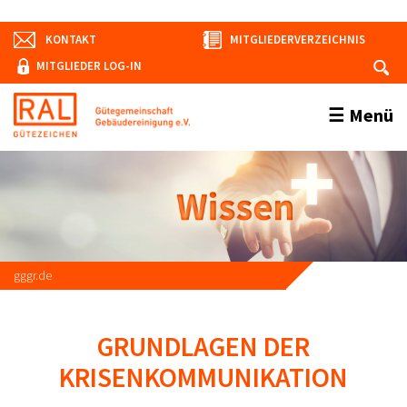
KONTAKT
MITGLIEDERVERZEICHNIS
MITGLIEDER LOG-IN
Menü
gggr.de
GRUNDLAGEN DER
KRISENKOMMUNIKATION