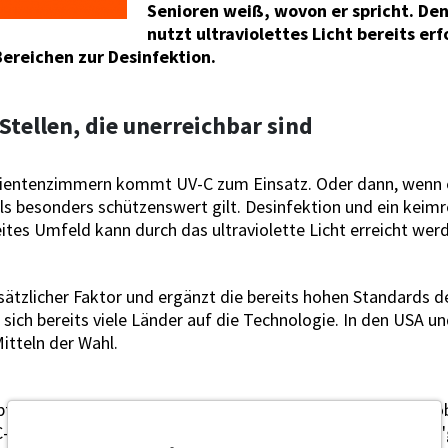
Senioren weiß, wovon er spricht. De
nutzt ultraviolettes Licht bereits erf
ereichen zur Desinfektion.
 Stellen, die unerreichbar sind
tientenzimmern kommt UV-C zum Einsatz. Oder dann, wenn e
s besonders schützenswert gilt. Desinfektion und ein keimr
tes Umfeld kann durch das ultraviolette Licht erreicht wer
usätzlicher Faktor und ergänzt die bereits hohen Standards d
 sich bereits viele Länder auf die Technologie. In den USA un
itteln der Wahl.
t es in einigen Bereichen noch rechtliche Hürden, erklärt 
Profi zeigt sich zuversichtlich und spricht im Podcast von