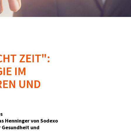
HT ZEIT":
IE IM
REN UND
es
ias Henninger von Sodexo
r Gesundheit und