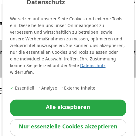
Datenschutz
 beim Einsatz der Technologie stehen also auch hierzulande 
Wir setzen auf unserer Seite Cookies und externe Tools
 im Podcast sowie auf Spotify und Co.
ein. Diese helfen uns unser Onlineangebot zu
verbessern und wirtschaftlich zu betreiben, sowie
unsere Werbemaßnahmen zu messen, optimieren und
zielgerichtet auszuspielen. Sie können dies akzeptieren,
nbindung von Spotify-Inhalten zu, um diesen Inhalt anzuzei
nur die essentiellen Cookies und Tools zulassen oder
öffnen
eine individuelle Auswahl treffen. Ihre Zustimmung
können Sie jederzeit auf der Seite
Datenschutz
widerrufen.
eder
✓
Essentiell
•
Analyse
•
Externe Inhalte
Alle akzeptieren
Nur essenzielle Cookies akzeptieren