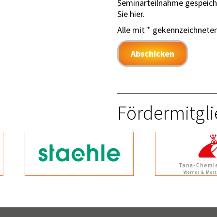
Seminarteilnahme gespeiche
Sie hier.
Alle mit * gekennzeichneten
Abschicken
Fördermitgli