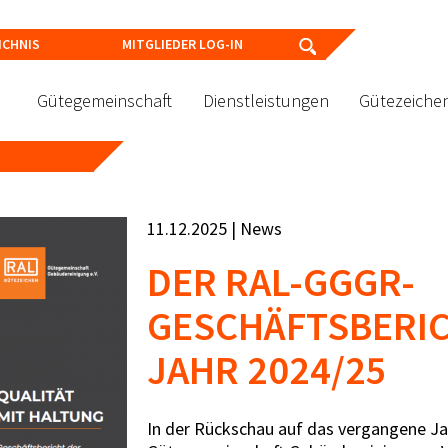
ICHNIS
MITGLIEDER LOG-IN
Gütegemeinschaft
Dienstleistungen
Gütezeiche
11.12.2025 | News
DER RAL-GGGR-
GESCHÄFTSBERIC
JAHR 2024/25
In der Rückschau auf das vergangene Jah