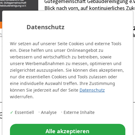
Gütegemeinschaft Gebäudereinigung e.V.
Blick nach vorn, auf kontinuierliches Z
Datenschutz
Sie finden den „Geschäftsbericht 20
Gütegemeinschaft hier. Viel Spaß bei
Wir setzen auf unserer Seite Cookies und externe Tools
ein. Diese helfen uns unser Onlineangebot zu
verbessern und wirtschaftlich zu betreiben, sowie
unsere Werbemaßnahmen zu messen, optimieren und
zielgerichtet auszuspielen. Sie können dies akzeptieren,
nur die essentiellen Cookies und Tools zulassen oder
Zum Geschäftsbericht
eine individuelle Auswahl treffen. Ihre Zustimmung
können Sie jederzeit auf der Seite
Datenschutz
widerrufen.
eder
✓
Essentiell
•
Analyse
•
Externe Inhalte
Alle akzeptieren